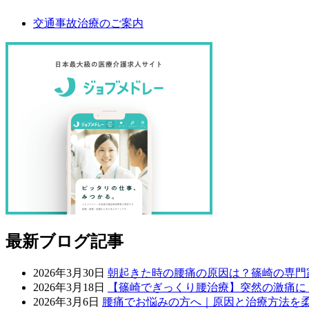
交通事故治療のご案内
最新ブログ記事
2026年3月30日
朝起きた時の腰痛の原因は？篠崎の専門
2026年3月18日
【篠崎でぎっくり腰治療】突然の激痛に
2026年3月6日
腰痛でお悩みの方へ｜原因と治療方法を