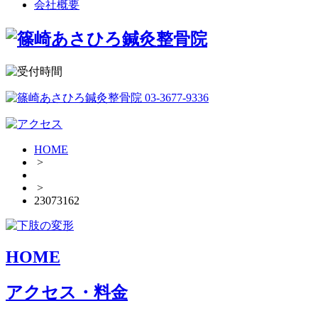
会社概要
HOME
>
>
23073162
HOME
アクセス・料金